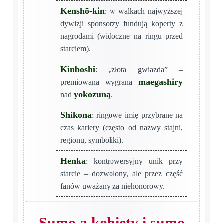
Kenshō-kin
: w walkach najwyższej
dywizji sponsorzy fundują koperty z
nagrodami (widoczne na ringu przed
starciem).
Kinboshi
: „złota gwiazda” –
maegashiry
premiowana wygrana
yokozuną
nad
.
Shikona
: ringowe imię przybrane na
czas kariery (często od nazwy stajni,
regionu, symboliki).
Henka
: kontrowersyjny unik przy
starcie – dozwolony, ale przez część
fanów uważany za niehonorowy.
Sumo a kobiety i sumo