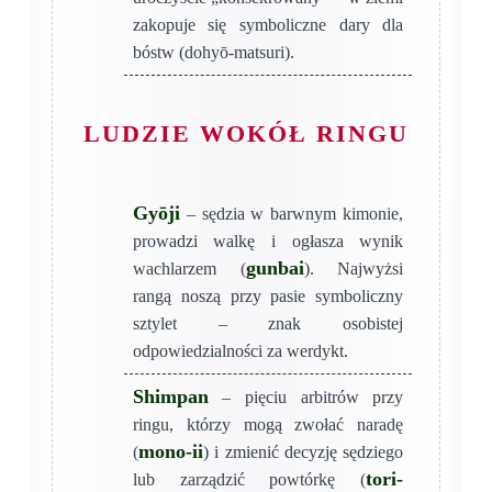
zakopuje się symboliczne dary dla
bóstw (dohyō-matsuri).
LUDZIE WOKÓŁ RINGU
Gyōji
– sędzia w barwnym kimonie,
prowadzi walkę i ogłasza wynik
gunbai
wachlarzem (
). Najwyżsi
rangą noszą przy pasie symboliczny
sztylet – znak osobistej
odpowiedzialności za werdykt.
Shimpan
– pięciu arbitrów przy
ringu, którzy mogą zwołać naradę
mono-ii
(
) i zmienić decyzję sędziego
tori-
lub zarządzić powtórkę (