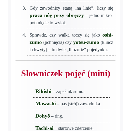
Gdy zawodnicy staną „na linie”, liczy się
praca nóg przy obręczy
– jedno mikro-
potknięcie to wylot.
oshi-
Sprawdź, czy walka toczy się jako
zumo
yotsu-zumo
(pchnięcia) czy
(klincz
i chwyty) – to dwie „filozofie” pojedynku.
Słowniczek pojęć (mini)
Rikishi
– zapaśnik sumo.
Mawashi
– pas (strój) zawodnika.
Dohyō
– ring.
Tachi-ai
– startowe zderzenie.