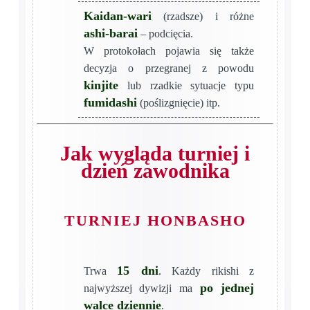
Kaidan-wari
(rzadsze) i różne
ashi-barai
– podcięcia.
W protokołach pojawia się także
decyzja o przegranej z powodu
kinjite
lub rzadkie sytuacje typu
fumidashi
(poślizgnięcie) itp.
Jak wygląda turniej i
dzień zawodnika
TURNIEJ HONBASHO
15 dni
Trwa
. Każdy rikishi z
po jednej
najwyższej dywizji ma
walce dziennie
.