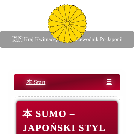
Czas w Tokio :
日本 WWW.JAPONIA.XMC.PL
🇯🇵 Kraj Kwitnącej Wiśni Przewodnik Po Japonii
☰
本 Start
本 SUMO –
JAPOŃSKI STYL