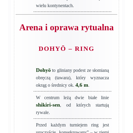
wielu kontynentach.
Arena i oprawa rytualna
DOHYŌ – RING
Dohyō
to gliniany podest ze słomianą
obręczą (tawara), który wyznacza
4,6 m
okrąg o średnicy ok.
.
W centrum leżą dwie białe linie
shikiri-sen
, od których startują
rywale.
Przed każdym turniejem ring jest
uroczyście „konsekrowany” – w ziemi