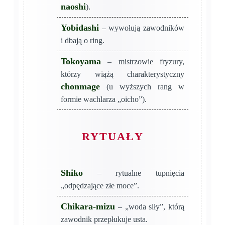
naoshi
).
Yobidashi
– wywołują zawodników
i dbają o ring.
Tokoyama
– mistrzowie fryzury,
którzy wiążą charakterystyczny
chonmage
(u wyższych rang w
formie wachlarza „oicho”).
RYTUAŁY
Shiko
– rytualne tupnięcia
„odpędzające złe moce”.
Chikara-mizu
– „woda siły”, którą
zawodnik przepłukuje usta.