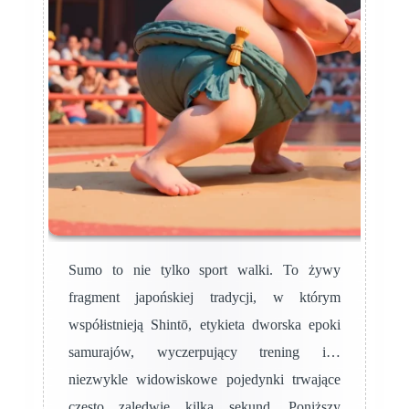
Sumo to nie tylko sport walki. To żywy
fragment japońskiej tradycji, w którym
współistnieją Shintō, etykieta dworska epoki
samurajów, wyczerpujący trening i…
niezwykle widowiskowe pojedynki trwające
często zaledwie kilka sekund. Poniższy