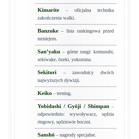
Kimarite
– oficjalna technika
zakończenia walki.
Banzuke
– lista rankingowa przed
turniejem.
San’yaku
– górne rangi: komusubi,
sekiwake, ōzeki, yokozuna.
Sekitori
– zawodnicy dwóch
najwyższych dywizji.
Keiko
– trening.
Yobidashi / Gyōji / Shimpan
–
odpowiednio: wywoływacz, sędzia
ringowy, sędziowie boczni.
Sanshō
– nagrody specjalne.