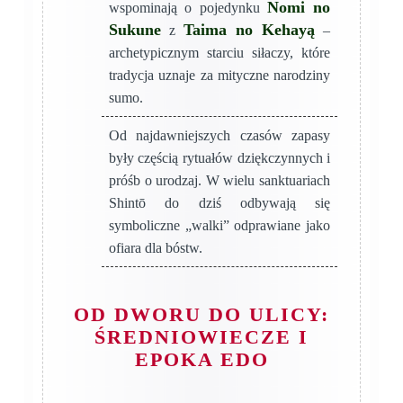
Nomi no
wspominają o pojedynku
Sukune
Taima no Kehayą
z
–
archetypicznym starciu siłaczy, które
tradycja uznaje za mityczne narodziny
sumo.
Od najdawniejszych czasów zapasy
były częścią rytuałów dziękczynnych i
próśb o urodzaj. W wielu sanktuariach
Shintō do dziś odbywają się
symboliczne „walki” odprawiane jako
ofiara dla bóstw.
OD DWORU DO ULICY:
ŚREDNIOWIECZE I
EPOKA EDO