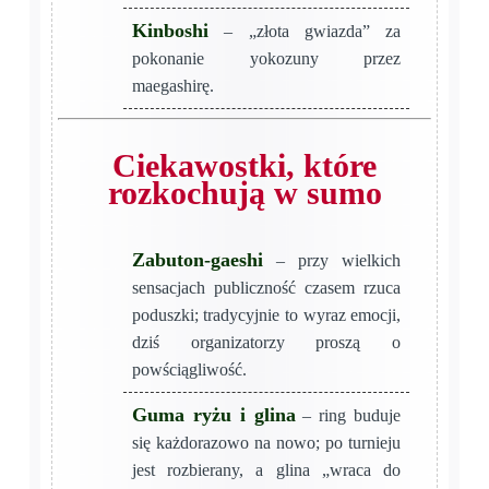
Kinboshi
– „złota gwiazda” za
pokonanie yokozuny przez
maegashirę.
Ciekawostki, które
rozkochują w sumo
Zabuton-gaeshi
– przy wielkich
sensacjach publiczność czasem rzuca
poduszki; tradycyjnie to wyraz emocji,
dziś organizatorzy proszą o
powściągliwość.
Guma ryżu i glina
– ring buduje
się każdorazowo na nowo; po turnieju
jest rozbierany, a glina „wraca do