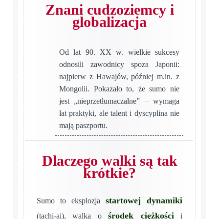
Znani cudzoziemcy i
globalizacja
Od lat 90. XX w. wielkie sukcesy
odnosili zawodnicy spoza Japonii:
najpierw z Hawajów, później m.in. z
Mongolii. Pokazało to, że sumo nie
jest „nieprzetłumaczalne” – wymaga
lat praktyki, ale talent i dyscyplina nie
mają paszportu.
Dlaczego walki są tak
krótkie?
startowej dynamiki
Sumo to eksplozja
środek ciężkości
(tachi-ai), walka o
i