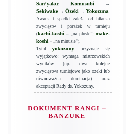
San’yaku
Komusubi
:
→
Sekiwake
Ōzeki
Yokozuna
→
→
Awans i spadki zależą od bilansu
zwycięstw i porażek w turnieju
kachi-koshi
make-
(
– „na plusie”;
koshi
– „na minusie”).
yokozuny
Tytuł
przyznaje się
wyjątkowo: wymaga mistrzowskich
wyników (np. dwa kolejne
zwycięstwa turniejowe jako ōzeki lub
równoważna dominacja) oraz
akceptacji Rady ds. Yokozuny.
DOKUMENT RANGI –
BANZUKE