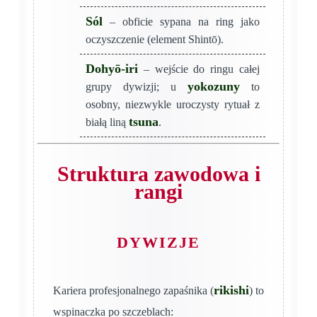
Sól
– obficie sypana na ring jako
oczyszczenie (element Shintō).
Dohyō-iri
– wejście do ringu całej
yokozuny
grupy dywizji; u
to
osobny, niezwykle uroczysty rytuał z
tsuna
białą liną
.
Struktura zawodowa i
rangi
DYWIZJE
rikishi
Kariera profesjonalnego zapaśnika (
) to
wspinaczka po szczeblach: