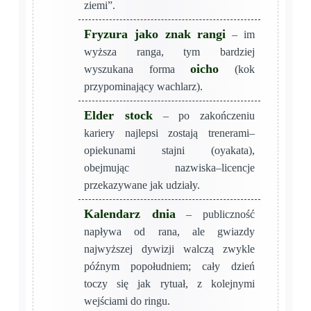
ziemi”.
Fryzura jako znak rangi
– im
wyższa ranga, tym bardziej
oicho
wyszukana forma
(kok
przypominający wachlarz).
Elder stock
– po zakończeniu
kariery najlepsi zostają trenerami–
opiekunami stajni (oyakata),
obejmując nazwiska–licencje
przekazywane jak udziały.
Kalendarz dnia
– publiczność
napływa od rana, ale gwiazdy
najwyższej dywizji walczą zwykle
późnym popołudniem; cały dzień
toczy się jak rytuał, z kolejnymi
wejściami do ringu.