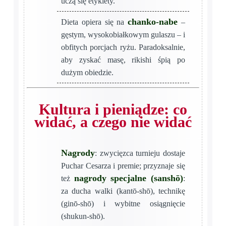
uczą się etykiety.
chanko-nabe
Dieta opiera się na
–
gęstym, wysokobiałkowym gulaszu – i
obfitych porcjach ryżu. Paradoksalnie,
aby zyskać masę, rikishi śpią po
dużym obiedzie.
Kultura i pieniądze: co
widać, a czego nie widać
Nagrody
: zwycięzca turnieju dostaje
Puchar Cesarza i premie; przyznaje się
nagrody specjalne (sanshō)
też
:
za ducha walki (kantō-shō), technikę
(ginō-shō) i wybitne osiągnięcie
(shukun-shō).