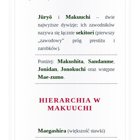
Jūryō
Makuuchi
i
– dwie
najwyższe dywizje; ich zawodników
sekitori
nazywa się łącznie
(pierwszy
„zawodowy” próg prestiżu i
zarobków).
Makushita
Sandanme
Poniżej:
,
,
Jonidan
Jonokuchi
,
oraz wstępne
Mae-zumo
.
HIERARCHIA W
MAKUUCHI
Maegashira
(większość stawki)