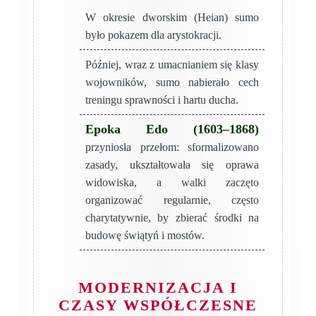
W okresie dworskim (Heian) sumo
było pokazem dla arystokracji.
Później, wraz z umacnianiem się klasy
wojowników, sumo nabierało cech
treningu sprawności i hartu ducha.
Epoka Edo (1603–1868)
przyniosła przełom: sformalizowano
zasady, ukształtowała się oprawa
widowiska, a walki zaczęto
organizować regularnie, często
charytatywnie, by zbierać środki na
budowę świątyń i mostów.
MODERNIZACJA I
CZASY WSPÓŁCZESNE